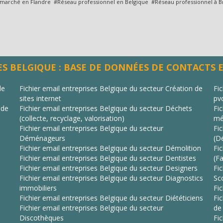
marché en Flandre #Réseau professionnel en Belgique #Réseau professionnel à B
S BELGIQUE : BASE DE DONNÉES DE CONTACTS 
de
Fichier email entreprises Belgique du secteur Création de
Fi
sites internet
pv
 de
Fichier email entreprises Belgique du secteur Déchets
Fi
(collecte, recyclage, valorisation)
mé
Fichier email entreprises Belgique du secteur
Fi
Déménageurs
(Dé
Fichier email entreprises Belgique du secteur Démolition
Fi
Fichier email entreprises Belgique du secteur Dentistes
(Fa
Fichier email entreprises Belgique du secteur Designers
Fi
Fichier email entreprises Belgique du secteur Diagnostics
Sc
immobiliers
Fi
Fichier email entreprises Belgique du secteur Diététiciens
Fi
Fichier email entreprises Belgique du secteur
de
Discothèques
Fi