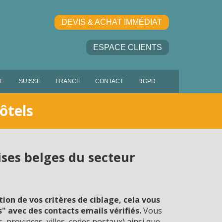
DEVIS & ACHAT IMMÉDIAT
ESPACE CLIENTS
IE
SUISSE
FRANCE
CONTACT
RGPD
ôtels
ises belges du secteur
ion de vos critères de ciblage, cela vous
 avec des contacts emails vérifiés.
Vous
 provinces, villes, codes postaux) ainsi que