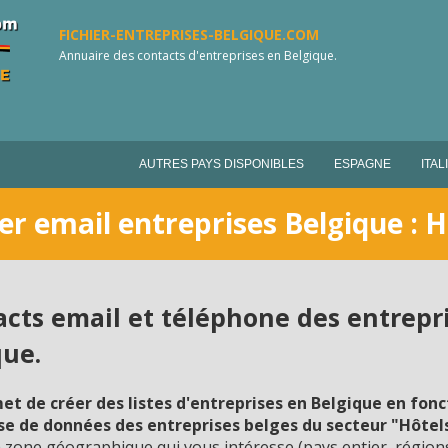
FICHIER-ENTREPRISES-BELGIQUE.COM
Annuaire des contacts d'entreprises en Belgique.
AUTRES PAYS DISPONIBLES
ESPAGNE
ITAL
ier email entreprises Belgique : H
tacts email et téléphone des entrepr
que.
t de créer des listes d'entreprises en Belgique en fonct
 de données des entreprises belges du secteur "Hôtels"
a zone géographique qui vous intéresse (pays entier, régions,